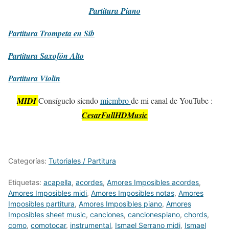
Partitura
Piano
Partitura
Trompeta en Sib
Partitura
Saxofón Alto
Partitura
Violín
MIDI
Consíguelo siendo
miembro
de mi canal de YouTube :
CesarFullHDMusic
Categorías:
Tutoriales / Partitura
Etiquetas:
acapella
,
acordes
,
Amores Imposibles acordes
,
Amores Imposibles midi
,
Amores Imposibles notas
,
Amores
Imposibles partitura
,
Amores Imposibles piano
,
Amores
Imposibles sheet music
,
canciones
,
cancionespiano
,
chords
,
como
,
comotocar
,
instrumental
,
Ismael Serrano midi
,
Ismael