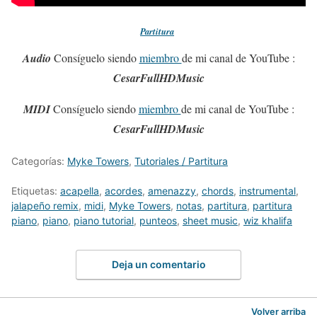
Partitura
Audio
Consíguelo siendo
miembro
de mi canal de YouTube :
CesarFullHDMusic
MIDI
Consíguelo siendo
miembro
de mi canal de YouTube :
CesarFullHDMusic
Categorías:
Myke Towers
,
Tutoriales / Partitura
Etiquetas:
acapella
,
acordes
,
amenazzy
,
chords
,
instrumental
,
jalapeño remix
,
midi
,
Myke Towers
,
notas
,
partitura
,
partitura
piano
,
piano
,
piano tutorial
,
punteos
,
sheet music
,
wiz khalifa
Deja un comentario
Volver arriba