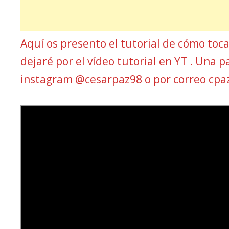
Aquí os presento el tutorial de cómo toc
dejaré por el vídeo tutorial en YT . Una p
instagram @cesarpaz98 o por correo cp