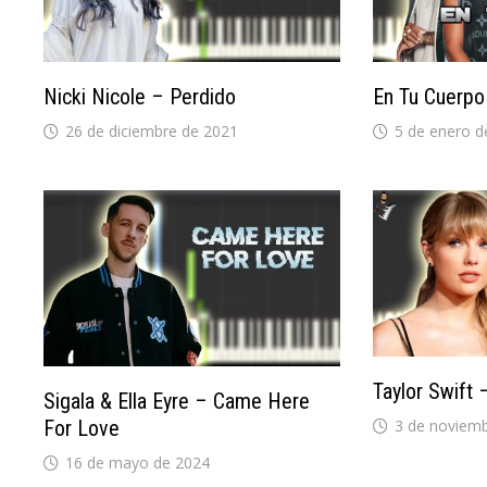
Nicki Nicole – Perdido
En Tu Cuerpo
26 de diciembre de 2021
5 de enero d
Taylor Swift
Sigala & Ella Eyre – Came Here
For Love
3 de noviem
16 de mayo de 2024