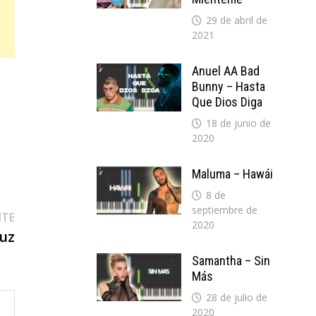
29 de abril de
2021
Anuel AA Bad
Bunny – Hasta
Que Dios Diga
18 de junio de
2020
Maluma – Hawái
8 de
septiembre de
Entrada
NTE
2020
siguiente:
Luz
Samantha – Sin
Más
28 de julio de
2020