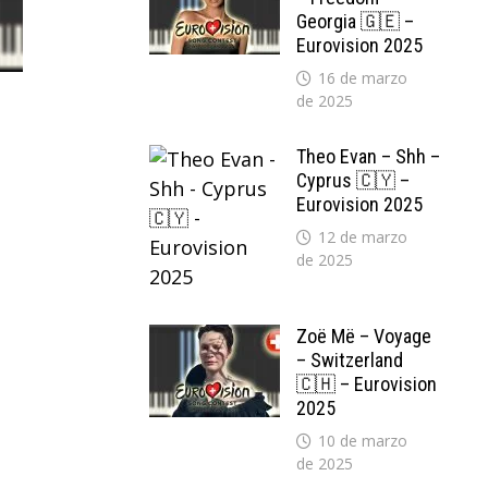
Georgia 🇬🇪 –
Eurovision 2025
16 de marzo
de 2025
Theo Evan – Shh –
Cyprus 🇨🇾 –
Eurovision 2025
12 de marzo
de 2025
Zoë Më – Voyage
– Switzerland
🇨🇭 – Eurovision
2025
10 de marzo
de 2025