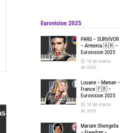
Eurovision 2025
PARG – SURVIVOR
– Armenia 🇦🇲 –
Eurovision 2025
18 de marzo
de 2025
Louane – Maman –
France 🇫🇷 –
Eurovision 2025
16 de marzo
de 2025
Mariam Shengelia
– Freedom –