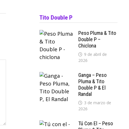
Tito Double P
Peso Pluma & Tito
Double P –
Chiclona
9 de abril de
2026
Ganga – Peso
Pluma & Tito
Double P & El
Randal
3 de marzo de
2026
Tú Con El – Peso