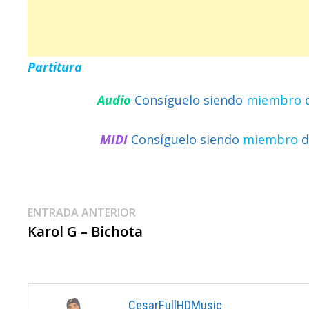
Partitura
Audio
Consíguelo siendo
miembro
MIDI
Consíguelo siendo
miembro
d
Navegación
Entrada
ENTRADA ANTERIOR
anterior:
Karol G – Bichota
De
Entradas
CesarFullHDMusic