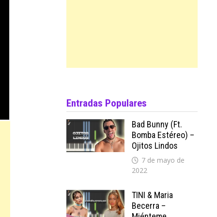
Entradas Populares
Bad Bunny (ft.
Bomba Estéreo) –
Ojitos Lindos
7 de mayo de
2022
TINI & Maria
Becerra –
Miénteme