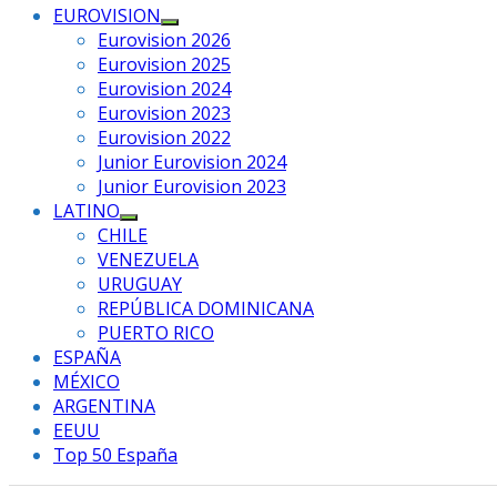
EUROVISION
Mostrar
Eurovision 2026
el
Eurovision 2025
submenú
Eurovision 2024
Eurovision 2023
Eurovision 2022
Junior Eurovision 2024
Junior Eurovision 2023
LATINO
Mostrar
CHILE
el
VENEZUELA
submenú
URUGUAY
REPÚBLICA DOMINICANA
PUERTO RICO
ESPAÑA
MÉXICO
ARGENTINA
EEUU
Top 50 España