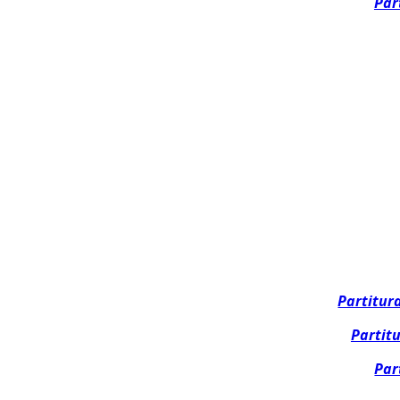
Par
Partitur
Partit
Par