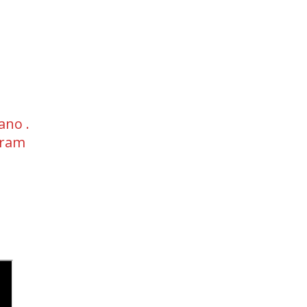
ano .
gram