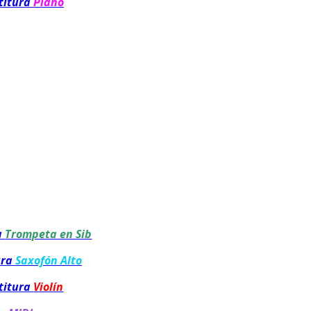
titura
Piano
a
Trompeta en Sib
ura
Saxofón Alto
titura
Violín