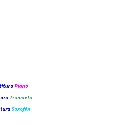
titura
Piano
tura
Trompeta
itura
Saxofón