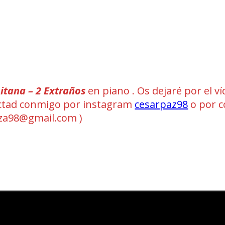
itana – 2 Extraños
en piano . Os dejaré por el v
ntactad conmigo por instagram
cesarpaz98
o por c
a98@gmail.com )