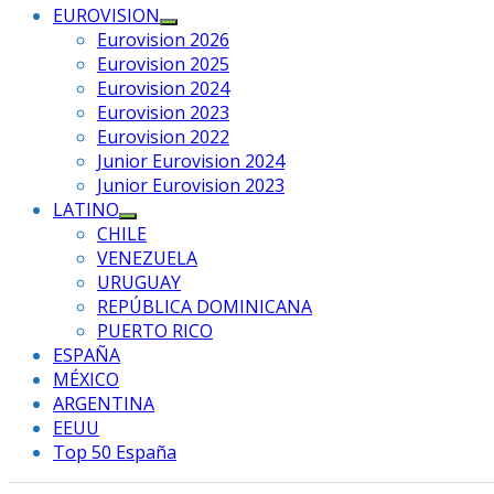
EUROVISION
Mostrar
Eurovision 2026
el
Eurovision 2025
submenú
Eurovision 2024
Eurovision 2023
Eurovision 2022
Junior Eurovision 2024
Junior Eurovision 2023
LATINO
Mostrar
CHILE
el
VENEZUELA
submenú
URUGUAY
REPÚBLICA DOMINICANA
PUERTO RICO
ESPAÑA
MÉXICO
ARGENTINA
EEUU
Top 50 España