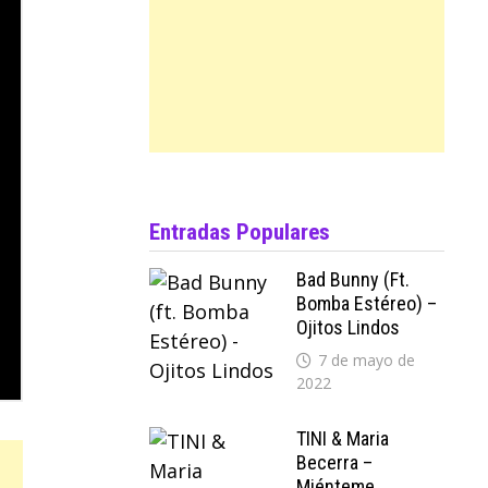
Entradas Populares
Bad Bunny (ft.
Bomba Estéreo) –
Ojitos Lindos
7 de mayo de
2022
TINI & Maria
Becerra –
Miénteme