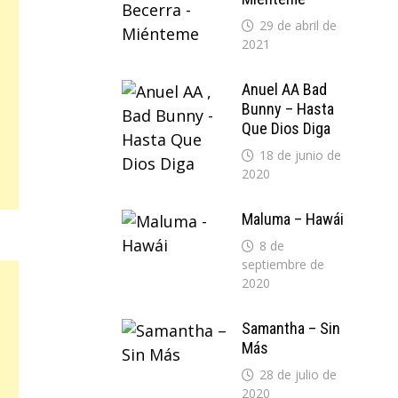
29 de abril de
2021
Anuel AA Bad
Bunny – Hasta
Que Dios Diga
18 de junio de
2020
Maluma – Hawái
8 de
septiembre de
2020
Samantha – Sin
Más
28 de julio de
2020