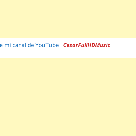
e mi canal de YouTube :
CesarFullHDMusic