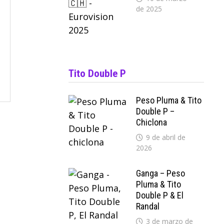
de 2025
Tito Double P
Peso Pluma & Tito
Double P –
Chiclona
9 de abril de
2026
Ganga – Peso
Pluma & Tito
Double P & El
Randal
3 de marzo de