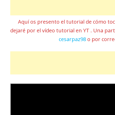
Aquí os presento el tutorial de cómo to
dejaré por el vídeo tutorial en YT . Una pa
cesarpaz98
o por corr