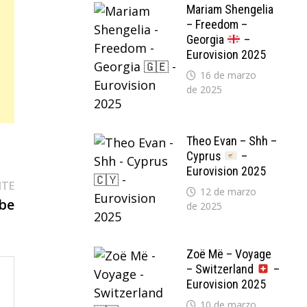
Mariam Shengelia
– Freedom –
Georgia
–
Eurovision 2025
16 de marzo
de 2025
Theo Evan – Shh –
Cyprus
–
Eurovision 2025
Entrada
NTE
12 de marzo
siguiente:
ebe
de 2025
Zoë Më – Voyage
– Switzerland
–
Eurovision 2025
10 de marzo