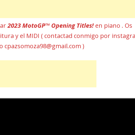
car
2023 MotoGP™ Opening Titles!
en piano . Os
rtitura y el MIDI ( contactad conmigo por instag
eo cpazsomoza98@gmail.com )