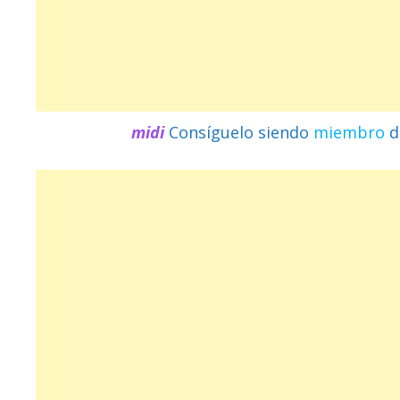
midi
Consíguelo siendo
miembro
d