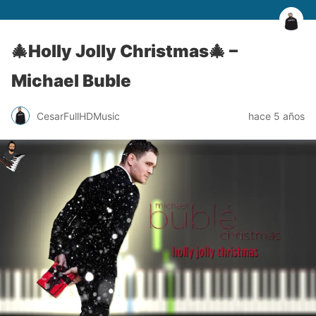
🎄Holly Jolly Christmas🎄 –
Michael Buble
CesarFullHDMusic
hace 5 años