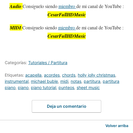
Audio
Consíguelo siendo
miembro
de mi canal de YouTube :
CesarFullHDMusic
MIDI
Consíguelo siendo
miembro
de mi canal de YouTube :
CesarFullHDMusic
Categorías:
Tutoriales / Partitura
Etiquetas:
acapella
,
acordes
,
chords
,
holly jolly christmas
,
instrumental
,
michael buble
,
midi
,
notas
,
partitura
,
partitura
piano
,
piano
,
piano tutorial
,
punteos
,
sheet music
Deja un comentario
Volver arriba