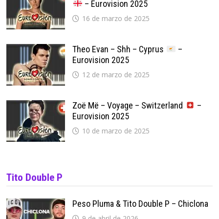
– Eurovision 2025
16 de marzo de 2025
Theo Evan – Shh – Cyprus
–
Eurovision 2025
12 de marzo de 2025
Zoë Më – Voyage – Switzerland
–
Eurovision 2025
10 de marzo de 2025
Tito Double P
Peso Pluma & Tito Double P – Chiclona
9 de abril de 2026