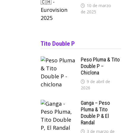
10 de marzo
de 2025
Tito Double P
Peso Pluma & Tito
Double P –
Chiclona
9 de abril de
2026
Ganga – Peso
Pluma & Tito
Double P & El
Randal
3 de marzo de