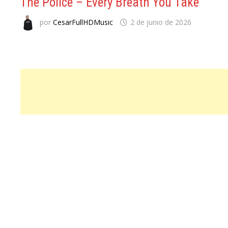
The Police – Every Breath You Take
por
CesarFullHDMusic
2 de junio de 2026