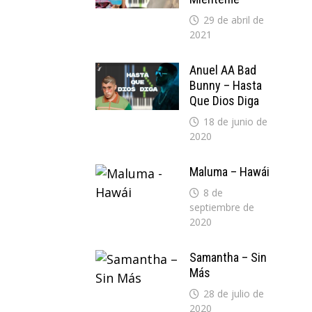
29 de abril de
2021
Anuel AA Bad
Bunny – Hasta
Que Dios Diga
18 de junio de
2020
Maluma – Hawái
8 de
septiembre de
2020
Samantha – Sin
Más
28 de julio de
2020