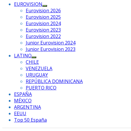
EUROVISION
Mostrar
Eurovision 2026
el
Eurovision 2025
submenú
Eurovision 2024
Eurovision 2023
Eurovision 2022
Junior Eurovision 2024
Junior Eurovision 2023
LATINO
Mostrar
CHILE
el
VENEZUELA
submenú
URUGUAY
REPÚBLICA DOMINICANA
PUERTO RICO
ESPAÑA
MÉXICO
ARGENTINA
EEUU
Top 50 España