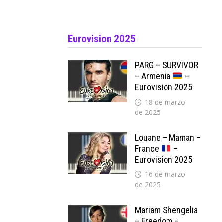
Eurovision 2025
PARG – SURVIVOR
– Armenia
–
Eurovision 2025
18 de marzo
de 2025
Louane – Maman –
France
–
Eurovision 2025
16 de marzo
de 2025
Mariam Shengelia
– Freedom –