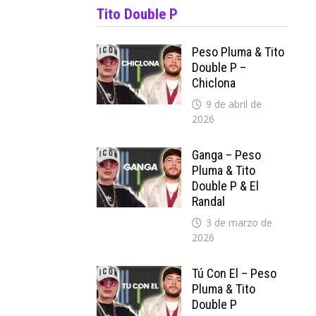
Tito Double P
Peso Pluma & Tito
Double P –
Chiclona
9 de abril de
2026
Ganga – Peso
Pluma & Tito
Double P & El
Randal
3 de marzo de
2026
Tú Con El – Peso
Pluma & Tito
Double P