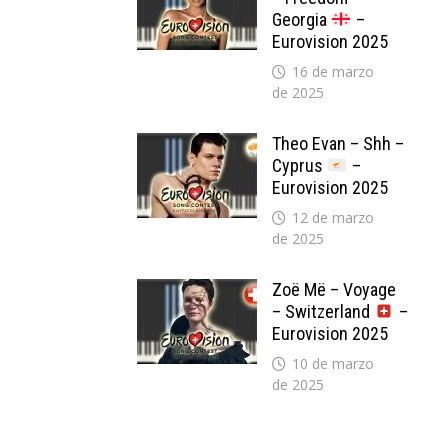
Georgia
–
Eurovision 2025
16 de marzo
de 2025
Theo Evan – Shh –
Cyprus
–
Eurovision 2025
12 de marzo
de 2025
Zoë Më – Voyage
– Switzerland
–
Eurovision 2025
10 de marzo
de 2025