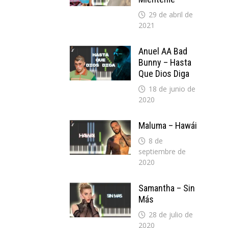
29 de abril de
2021
Anuel AA Bad
Bunny – Hasta
Que Dios Diga
18 de junio de
2020
Maluma – Hawái
8 de
septiembre de
2020
Samantha – Sin
Más
28 de julio de
2020