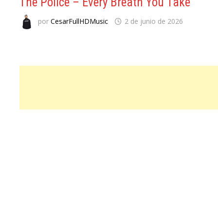
The Police – Every Breath You Take
por
CesarFullHDMusic
2 de junio de 2026