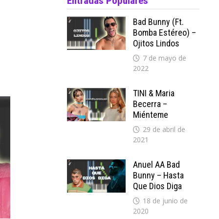
Entradas Populares
Bad Bunny (ft.
Bomba Estéreo) –
Ojitos Lindos
7 de mayo de
2022
TINI & Maria
Becerra –
Miénteme
29 de abril de
2021
Anuel AA Bad
Bunny – Hasta
Que Dios Diga
18 de junio de
2020