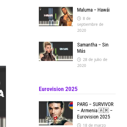
Maluma – Hawái
8 de
septiembre de
2020
Samantha – Sin
Más
28 de julio de
2020
Eurovision 2025
PARG – SURVIVOR
– Armenia 🇦🇲 –
Eurovision 2025
18 de marzo