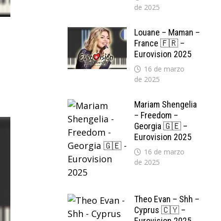
de 2025
Louane – Maman –
France 🇫🇷 –
Eurovision 2025
16 de marzo
de 2025
Mariam Shengelia
– Freedom –
Georgia 🇬🇪 –
Eurovision 2025
16 de marzo
de 2025
Theo Evan – Shh –
Cyprus 🇨🇾 –
Eurovision 2025