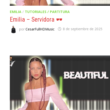
EMILIA
/
TUTORIALES / PARTITURA
Emilia – Servidora 🕶️
por
CesarFullHDMusic
8 de septiembre de 2025