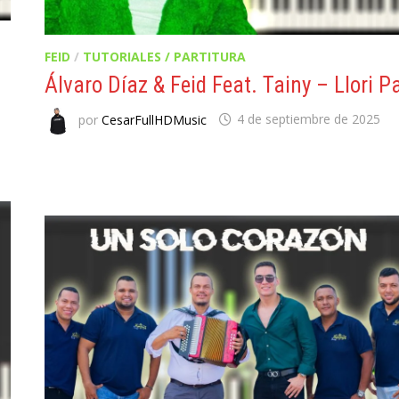
FEID
/
TUTORIALES / PARTITURA
Álvaro Díaz & Feid Feat. Tainy – Llori Pa
por
CesarFullHDMusic
4 de septiembre de 2025