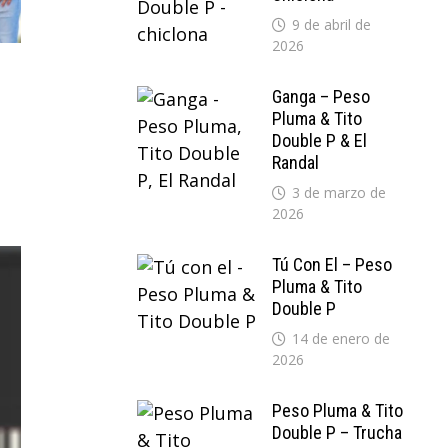
9 de abril de
2026
Ganga – Peso
Pluma & Tito
Double P & El
Randal
3 de marzo de
2026
Tú Con El – Peso
Pluma & Tito
Double P
14 de enero de
2026
Peso Pluma & Tito
Double P – Trucha