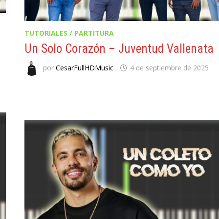
TUTORIALES / PARTITURA
Un Solo Corazón – Juventud Vallenata
por
CesarFullHDMusic
4 de septiembre de 2025