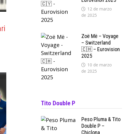
12 de marzo
de 2025
ri
Zoë Më – Voyage
– Switzerland
🇨🇭 – Eurovision
2025
10 de marzo
de 2025
Tito Double P
Peso Pluma & Tito
Double P –
Chiclona