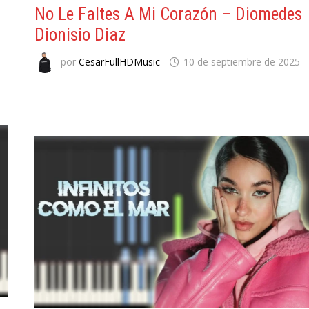
No Le Faltes A Mi Corazón – Diomedes
Dionisio Diaz
por
CesarFullHDMusic
10 de septiembre de 2025