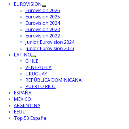
EUROVISION
Mostrar
Eurovision 2026
el
Eurovision 2025
submenú
Eurovision 2024
Eurovision 2023
Eurovision 2022
Junior Eurovision 2024
Junior Eurovision 2023
LATINO
Mostrar
CHILE
el
VENEZUELA
submenú
URUGUAY
REPÚBLICA DOMINICANA
PUERTO RICO
ESPAÑA
MÉXICO
ARGENTINA
EEUU
Top 50 España