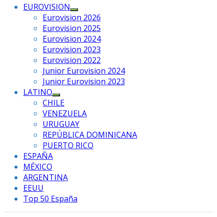
EUROVISION
Mostrar
Eurovision 2026
el
Eurovision 2025
submenú
Eurovision 2024
Eurovision 2023
Eurovision 2022
Junior Eurovision 2024
Junior Eurovision 2023
LATINO
Mostrar
CHILE
el
VENEZUELA
submenú
URUGUAY
REPÚBLICA DOMINICANA
PUERTO RICO
ESPAÑA
MÉXICO
ARGENTINA
EEUU
Top 50 España