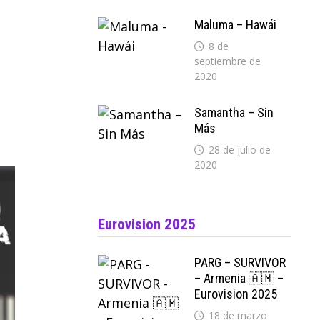
Maluma – Hawái
8 de
septiembre de
2020
Samantha – Sin
Más
28 de julio de
2020
Eurovision 2025
PARG – SURVIVOR
– Armenia 🇦🇲 –
Eurovision 2025
18 de marzo