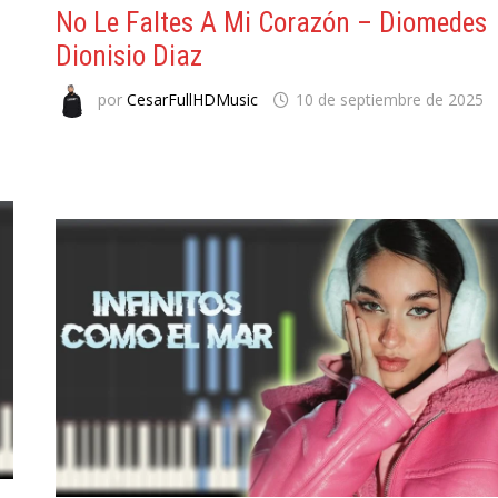
No Le Faltes A Mi Corazón – Diomedes
Dionisio Diaz
por
CesarFullHDMusic
10 de septiembre de 2025