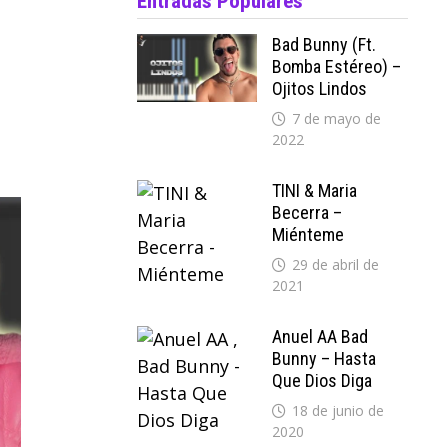
Entradas Populares
Bad Bunny (ft.
Bomba Estéreo) –
Ojitos Lindos
7 de mayo de
2022
TINI & Maria
Becerra –
Miénteme
29 de abril de
2021
Anuel AA Bad
Bunny – Hasta
Que Dios Diga
18 de junio de
2020