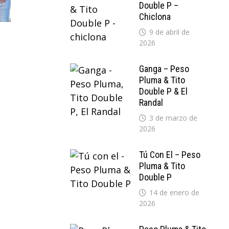
Double P –
Chiclona
9 de abril de
2026
Ganga – Peso
Pluma & Tito
Double P & El
Randal
3 de marzo de
2026
Tú Con El – Peso
Pluma & Tito
Double P
14 de enero de
2026