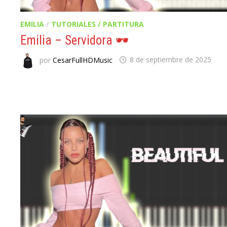
EMILIA
/
TUTORIALES / PARTITURA
Emilia – Servidora 🕶️
por
CesarFullHDMusic
8 de septiembre de 2025