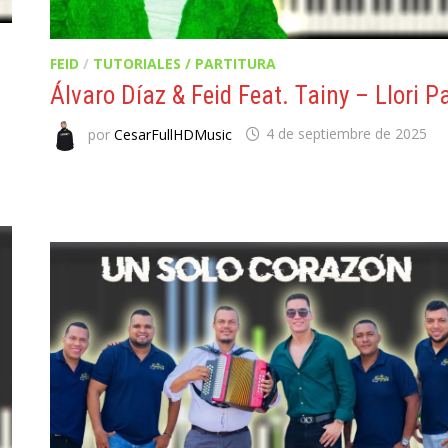
FEID
/
TUTORIALES / PARTITURA
Álvaro Díaz & Feid Feat. Tainy – Llori Pa
por
CesarFullHDMusic
4 de septiembre de 2025