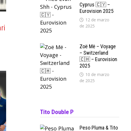
Cyprus 🇨🇾 –
Eurovision 2025
12 de marzo
de 2025
ri
Zoë Më – Voyage
– Switzerland
🇨🇭 – Eurovision
2025
10 de marzo
de 2025
Tito Double P
Peso Pluma & Tito