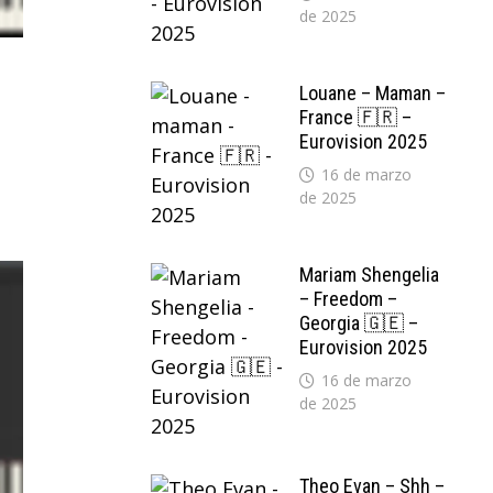
de 2025
Louane – Maman –
France 🇫🇷 –
Eurovision 2025
16 de marzo
de 2025
Mariam Shengelia
– Freedom –
Georgia 🇬🇪 –
Eurovision 2025
16 de marzo
de 2025
Theo Evan – Shh –