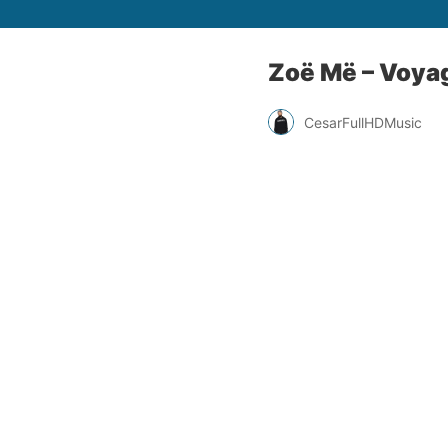
Zoë Më – Voyag
CesarFullHDMusic