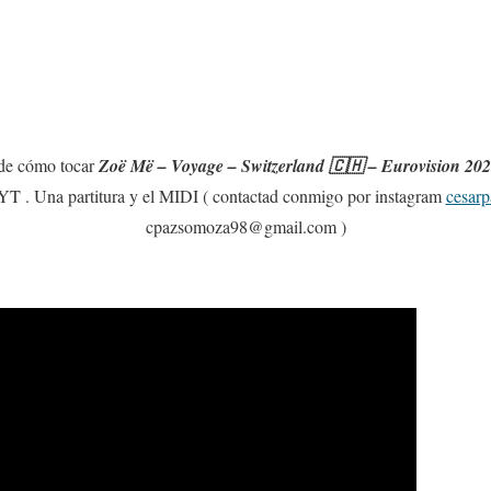
l de cómo tocar
Zoë Më – Voyage – Switzerland 🇨🇭 – Eurovision 20
n YT . Una partitura y el MIDI ( contactad conmigo por instagram
cesar
cpazsomoza98@gmail.com )