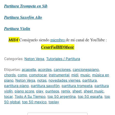
Partitura
Trompeta en Sib
Partitura
Saxofón Alto
Partitura
Violín
MIDI
Consíguelo siendo
miembro
de mi canal de YouTube :
CesarFullHDMusic
Categorías:
Neton Vega
,
Tutoriales / Partitura
Etiquetas:
acapella
,
acordes
,
canciones
,
cancionespiano
,
chords
,
como
,
comotocar
,
instrumental
,
midi
,
music
,
música en
piano
,
Neton Vega
,
notas
,
novedades viernes
,
partitura
,
partitura piano
,
partitura saxofón
,
partitura trompeta
,
partitura
violín
,
piano score
,
play
,
punteos
,
remix
,
sheet
,
sheet music
,
tocar
,
Todo A Su Tiempo
,
top 50 argentina
,
top 50 españa
,
top
50 global
,
top 50 mexico
,
toplay