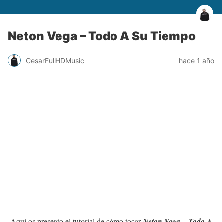
Neton Vega – Todo A Su Tiempo
CesarFullHDMusic
hace 1 año
Aquí os presento el tutorial de cómo tocar
Neton Vega – Todo A