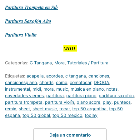
Partitura
Trompeta en Sib
Partitura
Saxofón Alto
Partitura
Violín
MIDI
Categorías:
C Tangana
,
Mora
,
Tutoriales / Partitura
Etiquetas:
acapella
,
acordes
,
c tangana
,
canciones
,
cancionespiano
,
chords
,
como
,
comotocar
,
DROGA
,
instrumental
,
midi
,
mora
,
music
,
música en piano
,
notas
,
novedades viernes
,
partitura
,
partitura piano
,
partitura saxofón
,
partitura trompeta
,
partitura violín
,
piano score
,
play
,
punteos
,
remix
,
sheet
,
sheet music
,
tocar
,
top 50 argentina
,
top 50
españa
,
top 50 global
,
top 50 mexico
,
toplay
Deja un comentario