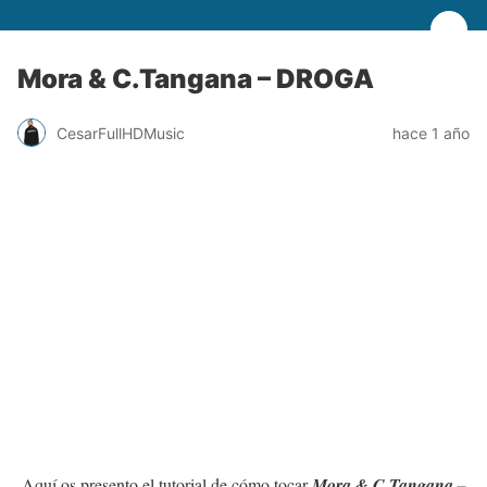
Mora & C.Tangana – DROGA
CesarFullHDMusic
hace 1 año
Aquí os presento el tutorial de cómo tocar
Mora & C.Tangana –