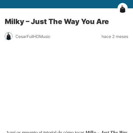
Milky – Just The Way You Are
CesarFullHDMusic
hace 2 meses
Aquí os presento el tutorial de cómo tocar
Milky – Just The Way