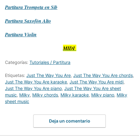
Partitura
Trompeta en Sib
Partitura
Saxofón Alto
Partitura
Violín
MIDI
Categorías:
Tutoriales / Partitura
Etiquetas:
Just The Way You Are
,
Just The Way You Are chords
,
Just The Way You Are karaoke
,
Just The Way You Are midi
,
Just The Way You Are piano
,
Just The Way You Are sheet
music
,
Milky
,
Milky chords
,
Milky karaoke
,
Milky piano
,
Milky
sheet music
Deja un comentario