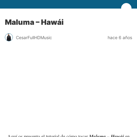
Maluma – Hawái
CesarFullHDMusic
hace 6 años
Aquí os presento el tutorial de cómo tocar
Maluma – Hawái
en