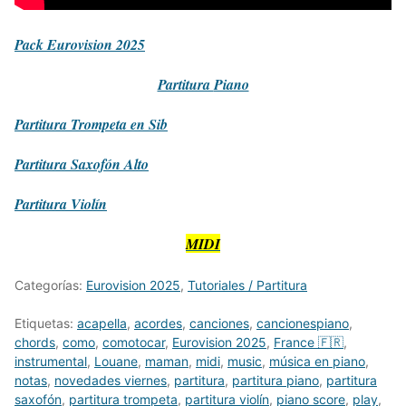
Pack Eurovision 2025
Partitura
Piano
Partitura
Trompeta en Sib
Partitura
Saxofón Alto
Partitura
Violín
MIDI
Categorías:
Eurovision 2025
,
Tutoriales / Partitura
Etiquetas:
acapella
,
acordes
,
canciones
,
cancionespiano
,
chords
,
como
,
comotocar
,
Eurovision 2025
,
France 🇫🇷
,
instrumental
,
Louane
,
maman
,
midi
,
music
,
música en piano
,
notas
,
novedades viernes
,
partitura
,
partitura piano
,
partitura
saxofón
,
partitura trompeta
,
partitura violín
,
piano score
,
play
,