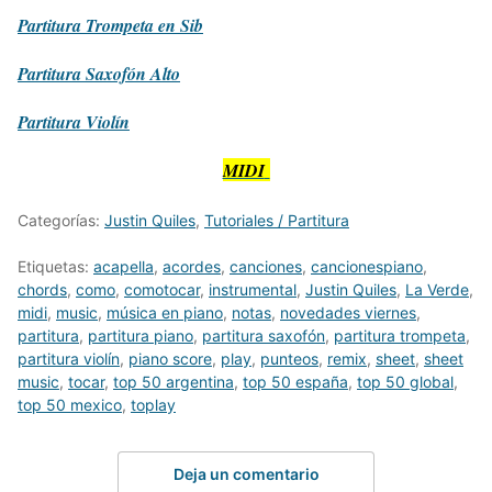
Partitura
Trompeta en Sib
Partitura
Saxofón Alto
Partitura
Violín
MIDI
Categorías:
Justin Quiles
,
Tutoriales / Partitura
Etiquetas:
acapella
,
acordes
,
canciones
,
cancionespiano
,
chords
,
como
,
comotocar
,
instrumental
,
Justin Quiles
,
La Verde
,
midi
,
music
,
música en piano
,
notas
,
novedades viernes
,
partitura
,
partitura piano
,
partitura saxofón
,
partitura trompeta
,
partitura violín
,
piano score
,
play
,
punteos
,
remix
,
sheet
,
sheet
music
,
tocar
,
top 50 argentina
,
top 50 españa
,
top 50 global
,
top 50 mexico
,
toplay
Deja un comentario