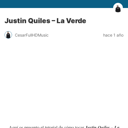
Justin Quiles – La Verde
CesarFullHDMusic
hace 1 año
Aquí os presento el tutorial de cómo tocar
Justin Quiles – La