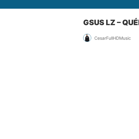
GSUS LZ – QU
CesarFullHDMusic