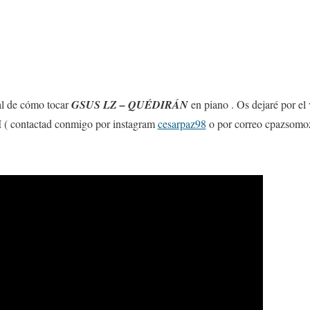
ial de cómo tocar
GSUS LZ – QUÉDIRÁN
en piano . Os dejaré por el
I ( contactad conmigo por instagram
cesarpaz98
o por correo cpazsom