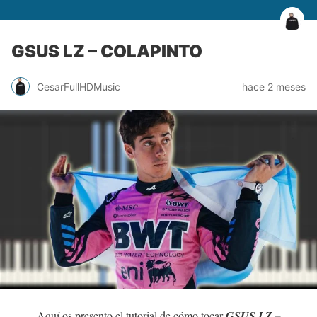
GSUS LZ – COLAPINTO
CesarFullHDMusic
hace 2 meses
Aquí os presento el tutorial de cómo tocar
GSUS LZ –